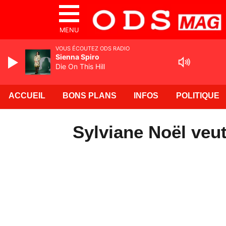
MENU
VOUS ÉCOUTEZ ODS RADIO
Sienna Spiro
Die On This Hill
ACCUEIL
BONS PLANS
INFOS
POLITIQUE
Sylviane Noël veu