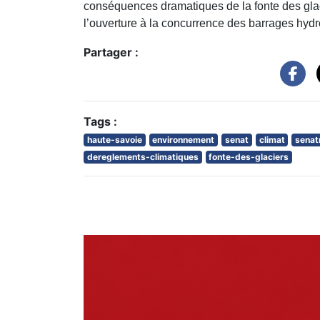
conséquences dramatiques de la fonte des glaci
l’ouverture à la concurrence des barrages hydr
Partager :
Tags :
haute-savoie
environnement
senat
climat
senat
dereglements-climatiques
fonte-des-glaciers