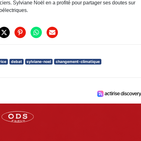
ers. Sylviane Noël en a profité pour partager ses doutes sur
oélectriques.
rice
debat
sylviane-noel
changement-climatique