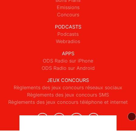
Bons Plans
Emissions
Concours
PODCASTS
Podcasts
Webradios
APPS
ODS Radio sur iPhone
ODS Radio sur Android
JEUX CONCOURS
Règlements des jeux concours réseaux sociaux
Règlements des jeux concours SMS
Règlements des jeux concours téléphone et internet