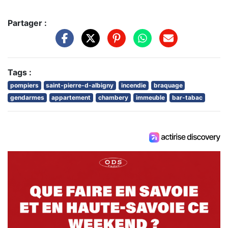
Partager :
Tags :
pompiers
saint-pierre-d-albigny
incendie
braquage
gendarmes
appartement
chambery
immeuble
bar-tabac