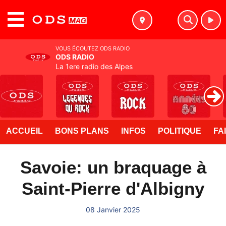
MENU
VOUS ÉCOUTEZ ODS RADIO
ODS RADIO
La 1ere radio des Alpes
ACCUEIL
BONS PLANS
INFOS
POLITIQUE
FA
Savoie: un braquage à
Saint-Pierre d'Albigny
08 Janvier 2025