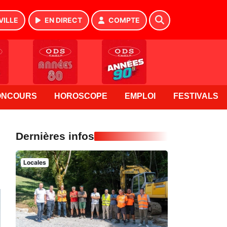
VILLE
EN DIRECT
COMPTE
ONCOURS
HOROSCOPE
EMPLOI
FESTIVALS
Dernières infos
Locales