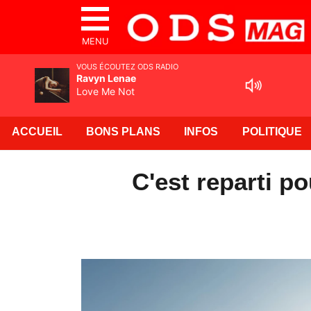
MENU
VOUS ÉCOUTEZ ODS RADIO
Ravyn Lenae
Love Me Not
ACCUEIL
BONS PLANS
INFOS
POLITIQUE
C'est reparti p