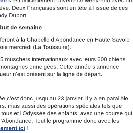
sée
s’est officiellement ouverte ce week-end avec un
ve. Deux Françaises sont en tête à l'issue de ces
ndy Duport.
ébut de semaine
 se feront à la Chapelle d’Abondance en Haute-Savoie
voie mercredi (La Toussuire).
65 muschers internationaux avec leurs 600 chiens
 montagnes enneigées. Cette année s’annonce
ueur n’est présent sur la ligne de départ.
c’est donc jusqu’au 23 janvier. Il y a en parallèle
, mais aussi des opérations spéciales tels que
 tous et l’Odyssée des enfants, avec une course qui
le d’Abondance. Tout le programme donc avec les
tement ici
!