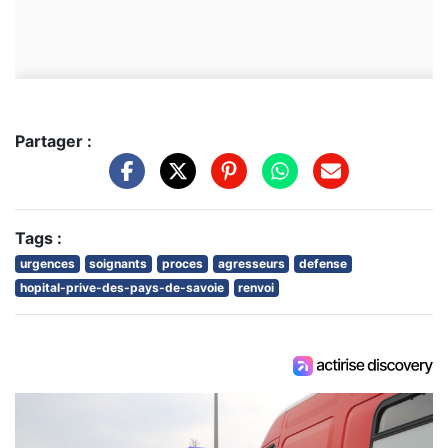
Partager :
Tags :
urgences
soignants
proces
agresseurs
defense
hopital-prive-des-pays-de-savoie
renvoi