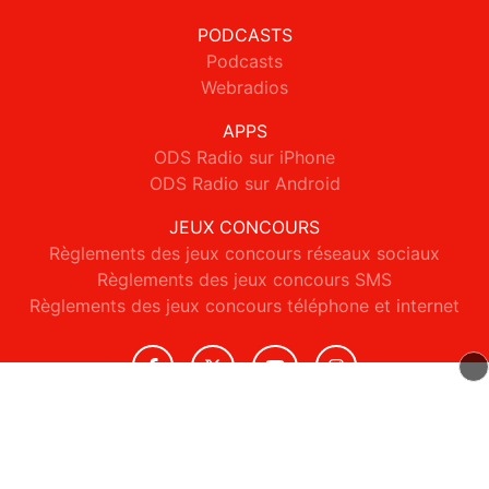
PODCASTS
Podcasts
Webradios
APPS
ODS Radio sur iPhone
ODS Radio sur Android
JEUX CONCOURS
Règlements des jeux concours réseaux sociaux
Règlements des jeux concours SMS
Règlements des jeux concours téléphone et internet
© 2026 ODS Radio Tous droits réservés.
Signaler un contenu
-
Mentions légales
-
Politique de cookies
-