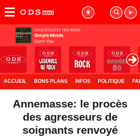
MENU
VOUS ÉCOUTEZ ODS RADIO
Simple Minds
Don't You
ACCUEIL
BONS PLANS
INFOS
POLITIQUE
FA
Annemasse: le procès
des agresseurs de
soignants renvoyé