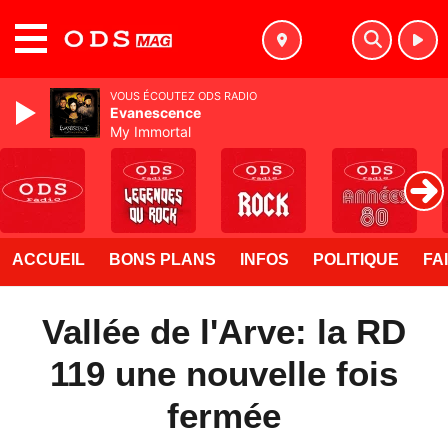
MENU
VOUS ÉCOUTEZ ODS RADIO
Evanescence
My Immortal
ACCUEIL
BONS PLANS
INFOS
POLITIQUE
FA
Vallée de l'Arve: la RD
119 une nouvelle fois
fermée