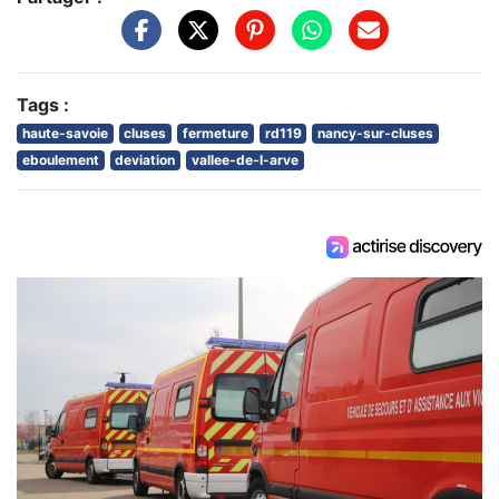
Tags :
haute-savoie
cluses
fermeture
rd119
nancy-sur-cluses
eboulement
deviation
vallee-de-l-arve