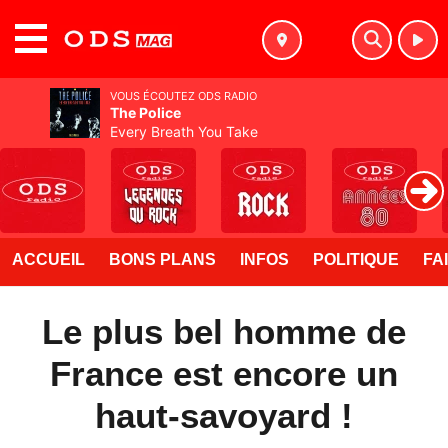
MENU
VOUS ÉCOUTEZ ODS RADIO
The Police
Every Breath You Take
ACCUEIL
BONS PLANS
INFOS
POLITIQUE
FA
Le plus bel homme de
France est encore un
haut-savoyard !