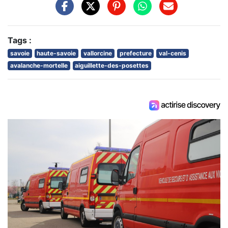
Tags :
savoie
haute-savoie
vallorcine
prefecture
val-cenis
avalanche-mortelle
aiguillette-des-posettes