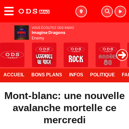
MENU
VOUS ÉCOUTEZ ODS RADIO
Imagine Dragons
Enemy
ACCUEIL
BONS PLANS
INFOS
POLITIQUE
FA
Mont-blanc: une nouvelle
avalanche mortelle ce
mercredi