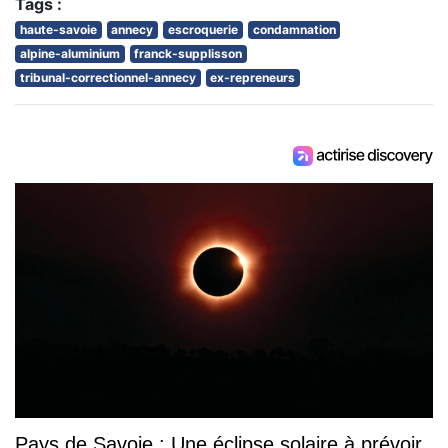
Tags :
haute-savoie
annecy
escroquerie
condamnation
alpine-aluminium
franck-supplisson
tribunal-correctionnel-annecy
ex-repreneurs
Pays de Savoie : Une éclipse solaire à prévoir