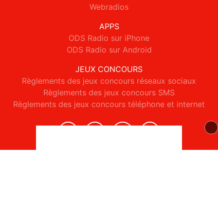
Webradios
APPS
ODS Radio sur iPhone
ODS Radio sur Android
JEUX CONCOURS
Règlements des jeux concours réseaux sociaux
Règlements des jeux concours SMS
Règlements des jeux concours téléphone et internet
© 2026 ODS Radio Tous droits réservés.
Signaler un contenu
-
Mentions légales
-
Politique de cookies
-
Contact