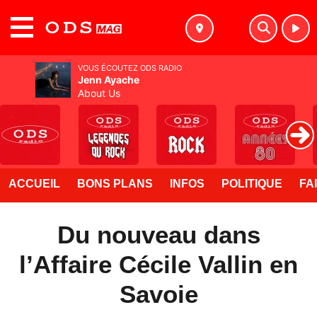
MENU
VOUS ÉCOUTEZ ODS RADIO
Jenn Ayache
About Us
ACCUEIL
BONS PLANS
INFOS
POLITIQUE
FA
Du nouveau dans
l’Affaire Cécile Vallin en
Savoie