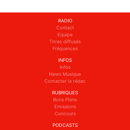
RADIO
Contact
Equipe
Titres diffusés
Fréquences
INFOS
Infos
News Musique
Contacter la rédac
RUBRIQUES
Bons Plans
Emissions
Concours
PODCASTS