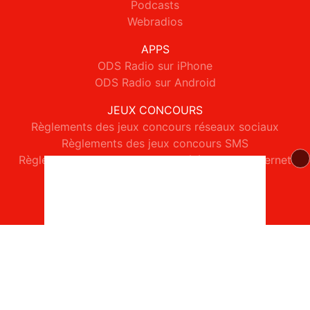
Podcasts
Webradios
APPS
ODS Radio sur iPhone
ODS Radio sur Android
JEUX CONCOURS
Règlements des jeux concours réseaux sociaux
Règlements des jeux concours SMS
Règlements des jeux concours téléphone et internet
© 2026 ODS Radio Tous droits réservés.
Signaler un contenu
-
Mentions légales
-
Politique de cookies
-
Contact