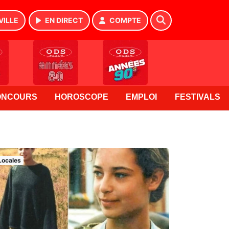
VILLE
EN DIRECT
COMPTE
ONCOURS
HOROSCOPE
EMPLOI
FESTIVALS
Locales