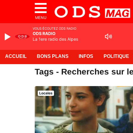
MENU
VOUS ÉCOUTEZ ODS RADIO
ODS RADIO
La 1ere radio des Alpes
ACCUEIL
BONS PLANS
INFOS
POLITIQUE
Tags - Recherches sur le
Locales