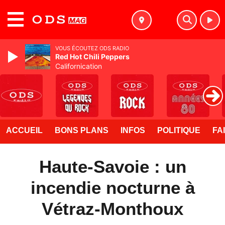
MENU
VOUS ÉCOUTEZ ODS RADIO
Red Hot Chili Peppers
Californication
ACCUEIL
BONS PLANS
INFOS
POLITIQUE
FA
Haute-Savoie : un
incendie nocturne à
Vétraz-Monthoux