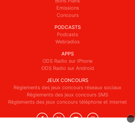
Bons Plans
Emissions
Concours
PODCASTS
Podcasts
Webradios
APPS
ODS Radio sur iPhone
ODS Radio sur Android
JEUX CONCOURS
Règlements des jeux concours réseaux sociaux
Règlements des jeux concours SMS
Règlements des jeux concours téléphone et internet