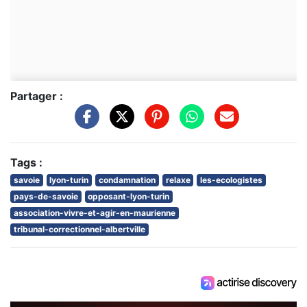
Partager :
Tags :
savoie
lyon-turin
condamnation
relaxe
les-ecologistes
pays-de-savoie
opposant-lyon-turin
association-vivre-et-agir-en-maurienne
tribunal-correctionnel-albertville