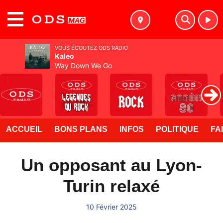
MENU
VOUS ÉCOUTEZ ODS RADIO
Kaleo
Way Down We Go
ACCUEIL
BONS PLANS
INFOS
POLITIQUE
FA
Un opposant au Lyon-
Turin relaxé
10 Février 2025