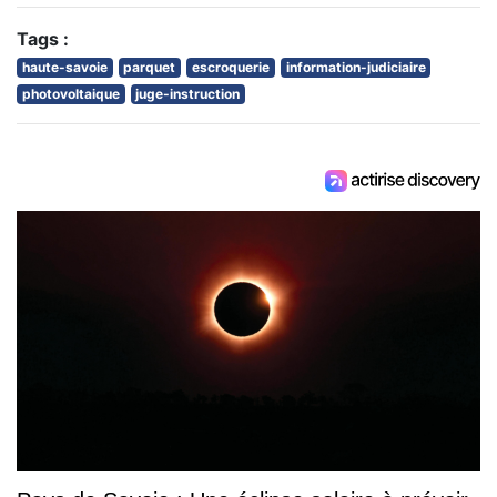
Tags :
haute-savoie
parquet
escroquerie
information-judiciaire
photovoltaique
juge-instruction