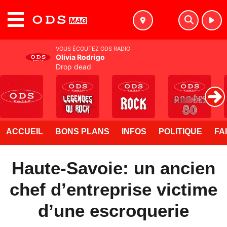
MENU
VOUS ÉCOUTEZ ODS RADIO
Olivia Rodrigo
Drop dead
ACCUEIL
BONS PLANS
INFOS
POLITIQUE
FA
Haute-Savoie: un ancien
chef d’entreprise victime
d’une escroquerie