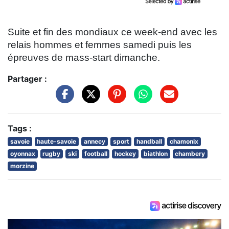
Suite et fin des mondiaux ce week-end avec les
relais hommes et femmes samedi puis les
épreuves de mass-start dimanche.
Partager :
Tags :
savoie
haute-savoie
annecy
sport
handball
chamonix
oyonnax
rugby
ski
football
hockey
biathlon
chambery
morzine