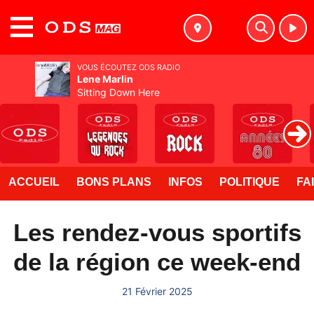
MENU
VOUS ÉCOUTEZ ODS RADIO
Lene Marlin
Sitting Down Here
ACCUEIL
BONS PLANS
INFOS
POLITIQUE
FA
Les rendez-vous sportifs
de la région ce week-end
21 Février 2025