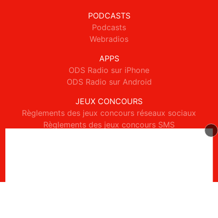
PODCASTS
Podcasts
Webradios
APPS
ODS Radio sur iPhone
ODS Radio sur Android
JEUX CONCOURS
Règlements des jeux concours réseaux sociaux
Règlements des jeux concours SMS
Règlements des jeux concours téléphone et internet
© 2026 ODS Radio Tous droits réservés.
Signaler un contenu
-
Mentions légales
-
Politique de cookies
-