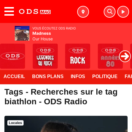
MENU
VOUS ÉCOUTEZ ODS RADIO
Madness
Our House
ACCUEIL
BONS PLANS
INFOS
POLITIQUE
FA
Tags - Recherches sur le tag
biathlon - ODS Radio
Locales