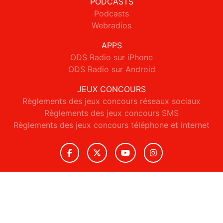
PODCASTS
Podcasts
Webradios
APPS
ODS Radio sur iPhone
ODS Radio sur Android
JEUX CONCOURS
Règlements des jeux concours réseaux sociaux
Règlements des jeux concours SMS
Règlements des jeux concours téléphone et internet
© 2026 ODS Radio Tous droits réservés.
Signaler un contenu
-
Mentions légales
-
Politique de cookies
-
Contact