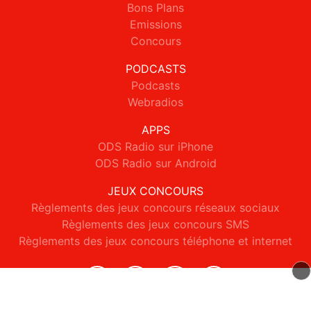
Bons Plans
Emissions
Concours
PODCASTS
Podcasts
Webradios
APPS
ODS Radio sur iPhone
ODS Radio sur Android
JEUX CONCOURS
Règlements des jeux concours réseaux sociaux
Règlements des jeux concours SMS
Règlements des jeux concours téléphone et internet