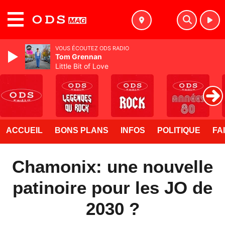
MENU
VOUS ÉCOUTEZ ODS RADIO
Tom Grennan
Little Bit of Love
ACCUEIL
BONS PLANS
INFOS
POLITIQUE
FA
Chamonix: une nouvelle
patinoire pour les JO de
2030 ?