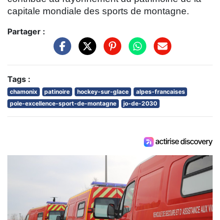
capitale mondiale des sports de montagne.
Partager :
Tags :
chamonix
patinoire
hockey-sur-glace
alpes-francaises
pole-excellence-sport-de-montagne
jo-de-2030