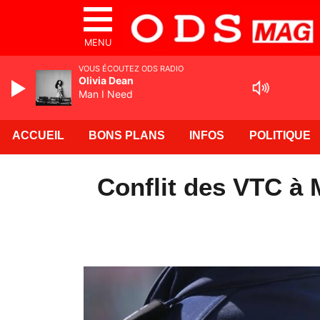
MENU
VOUS ÉCOUTEZ ODS RADIO
Olivia Dean
Man I Need
ACCUEIL
BONS PLANS
INFOS
POLITIQUE
Conflit des VTC à 