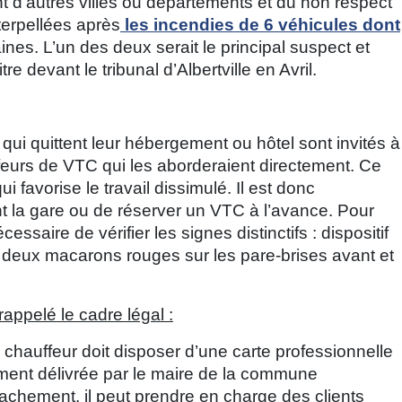
 d’autres villes ou départements et du non respect
terpellées après
les incendies de 6 véhicules dont
nes. L’un des deux serait le principal suspect et
tre devant le tribunal d’Albertville en Avril.
qui quittent leur hébergement ou hôtel sont invités à
feurs de VTC qui les aborderaient directement. Ce
 favorise le travail dissimulé. Il est donc
 la gare ou de réserver un VTC à l’avance. Pour
essaire de vérifier les signes distinctifs : dispositif
es deux macarons rouges sur les pare-brises avant et
appelé le cadre légal :
n chauffeur doit disposer d’une carte professionnelle
ement délivrée par le maire de la commune
achement, il peut prendre en charge des clients