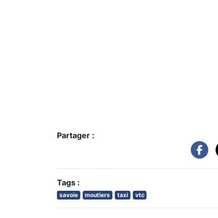
Partager :
Tags :
savoie
moutiers
taxi
vtc