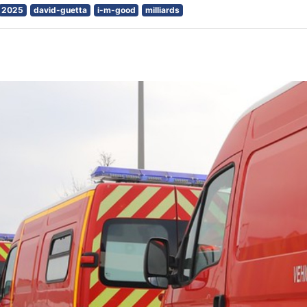
2025
david-guetta
i-m-good
milliards