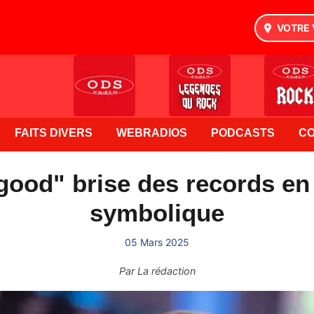
VOTRE 
FAITS DIVERS
WEBRADIOS
PODCASTS
C
 good" brise des records en
symbolique
05 Mars 2025
Par
La rédaction