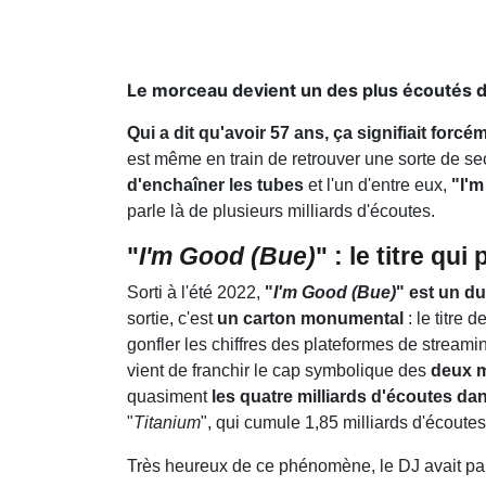
Le morceau devient un des plus écoutés de
Qui a dit qu'avoir 57 ans, ça signifiait for
est même en train de retrouver une sorte de se
d'enchaîner les tubes
et l'un d'entre eux,
"I'm
parle là de plusieurs milliards d'écoutes.
"
I'm Good (Bue)
" : le titre q
Sorti à l'été 2022,
"
I'm Good (Bue)
" est un d
sortie, c'est
un carton monumental
: le titre
gonfler les chiffres des plateformes de streami
vient de franchir le cap symbolique des
deux m
quasiment
les quatre milliards d'écoutes da
"
Titanium
", qui cumule 1,85 milliards d'écoutes
Très heureux de ce phénomène, le DJ avait par