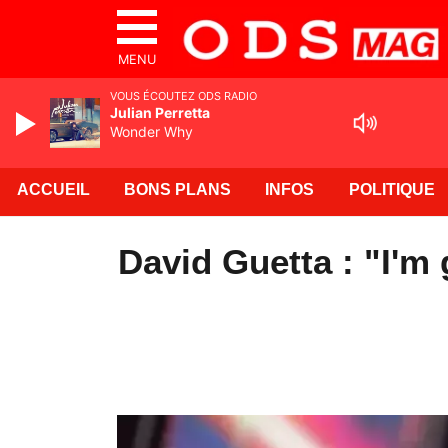
MENU
VOUS ÉCOUTEZ ODS RADIO
Julian Perretta
Wonder Why
ACCUEIL
BONS PLANS
INFOS
POLITIQUE
David Guetta : "I'm