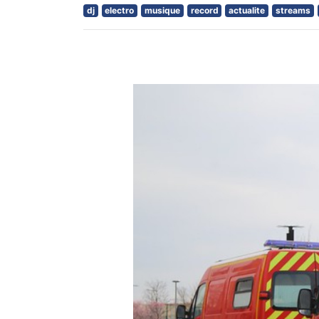
dj
electro
musique
record
actualite
streams