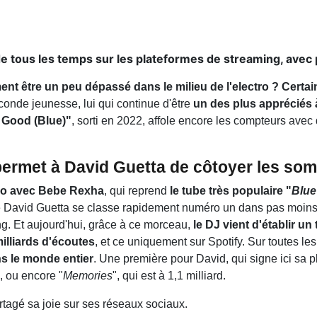
 tous les temps sur les plateformes de streaming, avec p
cément être un peu dépassé dans le milieu de l'electro ? Cer
conde jeunesse, lui qui continue d'être
un des plus appréciés 
 Good (Blue)"
, sorti en 2022, affole encore les compteurs ave
ui permet à David Guetta de côtoyer les so
uo avec Bebe Rexha
, qui reprend
le tube très populaire "
Blue
 de David Guetta se classe rapidement numéro un dans pas moins
ng. Et aujourd'hui, grâce à ce morceau,
le DJ vient d'établir u
illiards d'écoutes
, et ce uniquement sur Spotify. Sur toutes le
ns le monde entier
. Une première pour David, qui signe ici sa 
, ou encore "
Memories
", qui est à 1,1 milliard.
tagé sa joie sur ses réseaux sociaux.