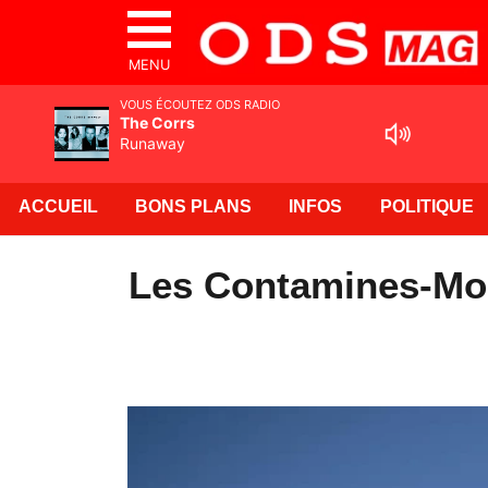
MENU
VOUS ÉCOUTEZ ODS RADIO
The Corrs
Runaway
ACCUEIL
BONS PLANS
INFOS
POLITIQUE
Les Contamines-Mont