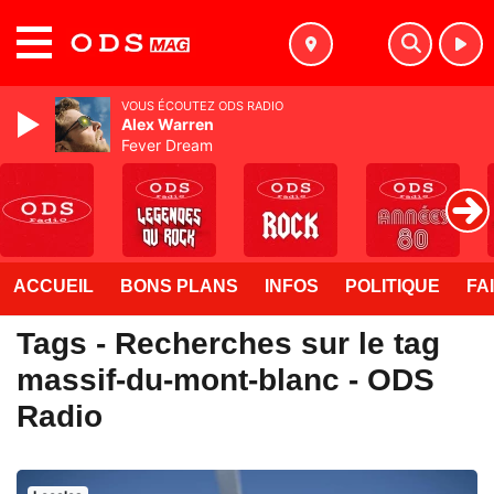
MENU
VOUS ÉCOUTEZ ODS RADIO
Alex Warren
Fever Dream
ACCUEIL
BONS PLANS
INFOS
POLITIQUE
FA
Tags - Recherches sur le tag
massif-du-mont-blanc - ODS
Radio