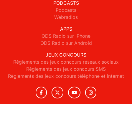
PODCASTS
Podcasts
Webradios
APPS
ODS Radio sur iPhone
ODS Radio sur Android
JEUX CONCOURS
Règlements des jeux concours réseaux sociaux
Règlements des jeux concours SMS
Règlements des jeux concours téléphone et internet
© 2026 ODS Radio Tous droits réservés.
Signaler un contenu
-
Mentions légales
-
Politique de cookies
-
Contact