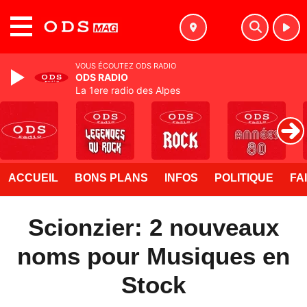
MENU
VOUS ÉCOUTEZ ODS RADIO
ODS RADIO
La 1ere radio des Alpes
ACCUEIL
BONS PLANS
INFOS
POLITIQUE
FA
Scionzier: 2 nouveaux
noms pour Musiques en
Stock