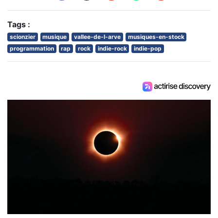
Tags :
scionzier
musique
vallee-de-l-arve
musiques-en-stock
programmation
rap
rock
indie-rock
indie-pop