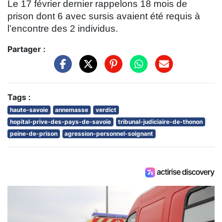
Le 17 février dernier rappelons 18 mois de
prison dont 6 avec sursis avaient été requis à
l’encontre des 2 individus.
Partager :
Tags :
haute-savoie
annemasse
verdict
hopital-prive-des-pays-de-savoie
tribunal-judiciaire-de-thonon
peine-de-prison
agression-personnel-soignant