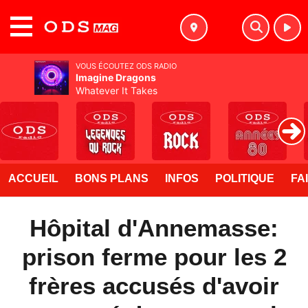
MENU
VOUS ÉCOUTEZ ODS RADIO
Imagine Dragons
Whatever It Takes
ACCUEIL
BONS PLANS
INFOS
POLITIQUE
FA
Hôpital d'Annemasse:
prison ferme pour les 2
frères accusés d'avoir