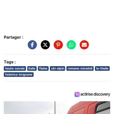
Partager :
Tags :
haute-savoie
italie
flaine
ski-alpin
romane-miradoli
la-thuile
federica-brignone