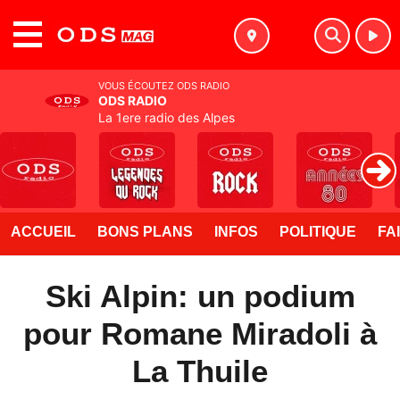
MENU
VOUS ÉCOUTEZ ODS RADIO
ODS RADIO
La 1ere radio des Alpes
ACCUEIL
BONS PLANS
INFOS
POLITIQUE
FA
Ski Alpin: un podium
pour Romane Miradoli à
La Thuile