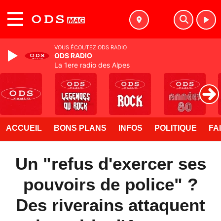
MENU
VOUS ÉCOUTEZ ODS RADIO
ODS RADIO
La 1ere radio des Alpes
ACCUEIL
BONS PLANS
INFOS
POLITIQUE
FA
Un "refus d'exercer ses
pouvoirs de police" ?
Des riverains attaquent