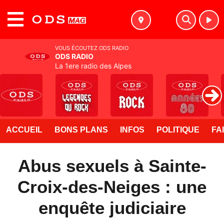
MENU
VOUS ÉCOUTEZ ODS RADIO
ODS RADIO
La 1ere radio des Alpes
ACCUEIL
BONS PLANS
INFOS
POLITIQUE
FA
Abus sexuels à Sainte-
Croix-des-Neiges : une
enquête judiciaire