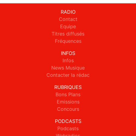
RADIO
Contact
Equipe
Titres diffusés
Fréquences
INFOS
Infos
News Musique
Contacter la rédac
RUBRIQUES
Bons Plans
Emissions
Concours
PODCASTS
Podcasts
Webradios