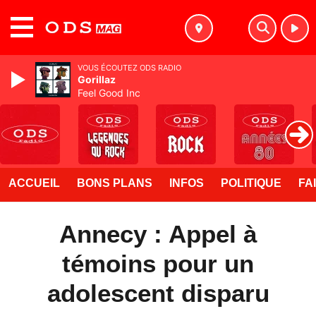
MENU
VOUS ÉCOUTEZ ODS RADIO
Gorillaz
Feel Good Inc
ACCUEIL
BONS PLANS
INFOS
POLITIQUE
FA
Annecy : Appel à
témoins pour un
adolescent disparu