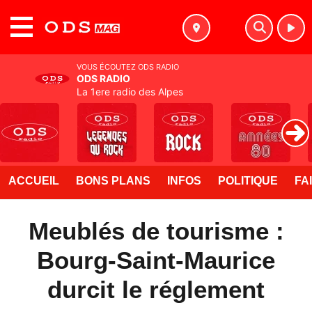
MENU
VOUS ÉCOUTEZ ODS RADIO
ODS RADIO
La 1ere radio des Alpes
ACCUEIL
BONS PLANS
INFOS
POLITIQUE
FA
Meublés de tourisme :
Bourg-Saint-Maurice
durcit le réglement