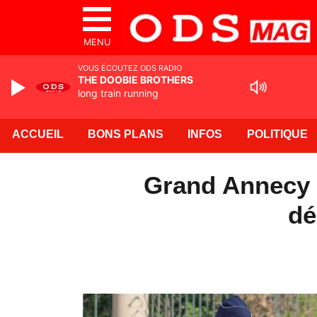
MENU
VOUS ÉCOUTEZ ODS RADIO
THE DOOBIE BROTHERS
long train running
ACCUEIL
BONS PLANS
INFOS
POLITIQUE
Grand Annecy :
dé