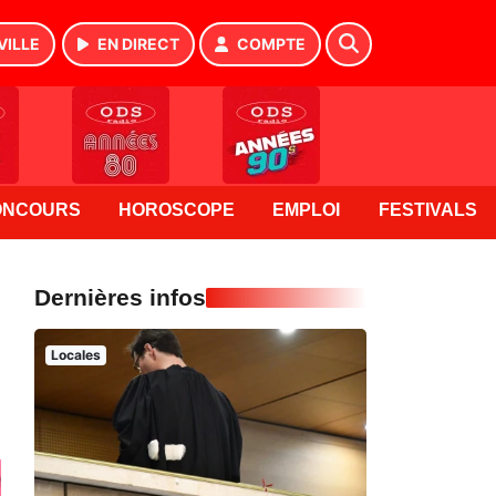
VILLE
EN DIRECT
COMPTE
ONCOURS
HOROSCOPE
EMPLOI
FESTIVALS
Dernières infos
Locales