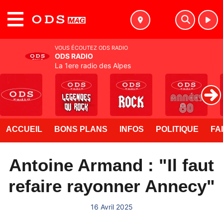
MENU
VOUS ÉCOUTEZ ODS RADIO
ODS RADIO
La 1ere radio des Alpes
ACCUEIL
BONS PLANS
INFOS
POLITIQUE
FA
Antoine Armand : "Il faut
refaire rayonner Annecy"
16 Avril 2025