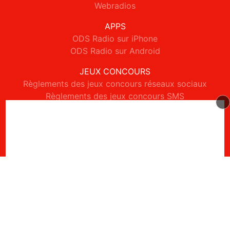
Webradios
APPS
ODS Radio sur iPhone
ODS Radio sur Android
JEUX CONCOURS
Règlements des jeux concours réseaux sociaux
Règlements des jeux concours SMS
Règlements des jeux concours téléphone et internet
© 2026 ODS Radio Tous droits réservés.
Signaler un contenu
-
Mentions légales
-
Politique de cookies
-
Contact