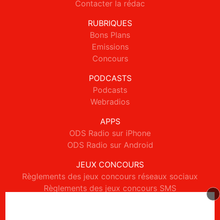
Contacter la rédac
RUBRIQUES
Bons Plans
Emissions
Concours
PODCASTS
Podcasts
Webradios
APPS
ODS Radio sur iPhone
ODS Radio sur Android
JEUX CONCOURS
Règlements des jeux concours réseaux sociaux
Règlements des jeux concours SMS
Règlements des jeux concours téléphone et internet