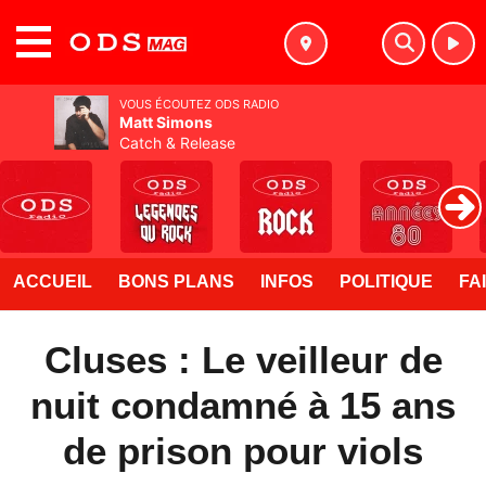
MENU
VOUS ÉCOUTEZ ODS RADIO
Matt Simons
Catch & Release
ACCUEIL
BONS PLANS
INFOS
POLITIQUE
FA
Cluses : Le veilleur de
nuit condamné à 15 ans
de prison pour viols