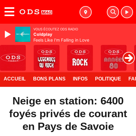
MENU
VOUS ÉCOUTEZ ODS RADIO
Coldplay
Feels Like I'm Falling in Love
ACCUEIL
BONS PLANS
INFOS
POLITIQUE
FA
Neige en station: 6400
foyés privés de courant
en Pays de Savoie