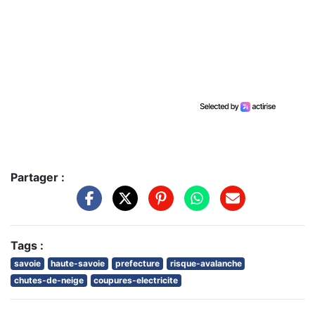
Partager :
Tags :
savoie
haute-savoie
prefecture
risque-avalanche
chutes-de-neige
coupures-electricite