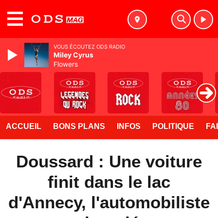
MENU
VOUS ÉCOUTEZ ODS RADIO
Miley Cyrus
Flowers
ACCUEIL
BONS PLANS
INFOS
POLITIQUE
FA
Doussard : Une voiture
finit dans le lac
d'Annecy, l'automobiliste