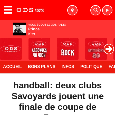
MENU
VOUS ÉCOUTEZ ODS RADIO
Prince
Kiss
ACCUEIL
BONS PLANS
INFOS
POLITIQUE
FA
handball: deux clubs
Savoyards jouent une
finale de coupe de