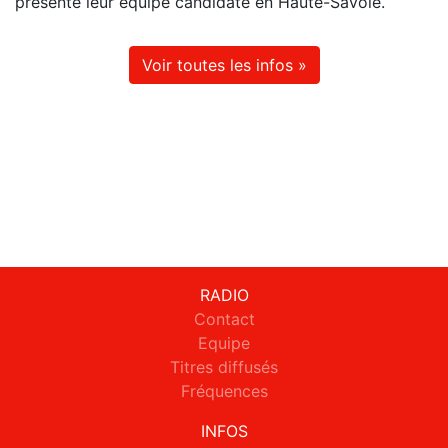
présenté leur équipe candidate en Haute-Savoie.
Voir toutes les infos »
RADIO
Contact
Equipe
Titres diffusés
Fréquences
INFOS