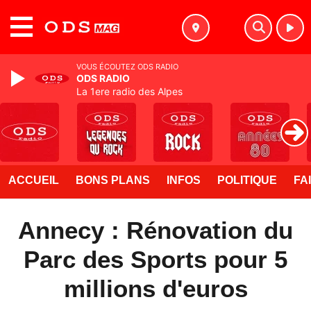
MENU
VOUS ÉCOUTEZ ODS RADIO
ODS RADIO
La 1ere radio des Alpes
ACCUEIL
BONS PLANS
INFOS
POLITIQUE
FA
Annecy : Rénovation du
Parc des Sports pour 5
millions d'euros