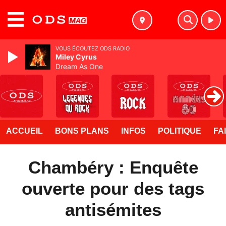
MENU
VOUS ÉCOUTEZ ODS RADIO
Miley Cyrus
Dream As One
ACCUEIL
BONS PLANS
INFOS
POLITIQUE
FA
Chambéry : Enquête
ouverte pour des tags
antisémites