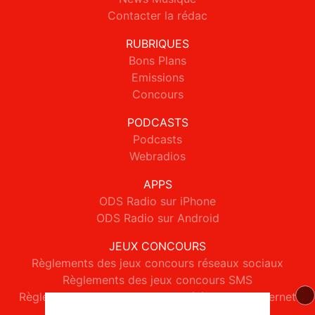
Contacter la rédac
RUBRIQUES
Bons Plans
Emissions
Concours
PODCASTS
Podcasts
Webradios
APPS
ODS Radio sur iPhone
ODS Radio sur Android
JEUX CONCOURS
Règlements des jeux concours réseaux sociaux
Règlements des jeux concours SMS
Règlements des jeux concours téléphone et internet