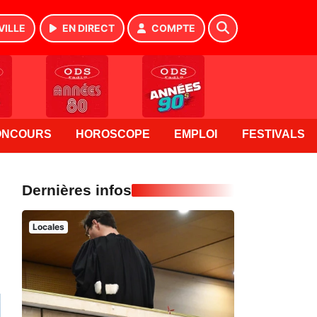
VILLE
EN DIRECT
COMPTE
ONCOURS
HOROSCOPE
EMPLOI
FESTIVALS
Dernières infos
Locales