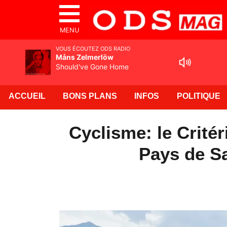
MENU
VOUS ÉCOUTEZ ODS RADIO
Måns Zelmerlöw
Should've Gone Home
ACCUEIL
BONS PLANS
INFOS
POLITIQUE
Cyclisme: le Crité
Pays de Sa