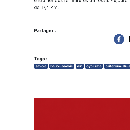
entrainer des fermetures de route. Aujourd’
de 17,4 Km.
Partager :
Tags :
savoie
haute-savoie
ain
cyclisme
criterium-du-