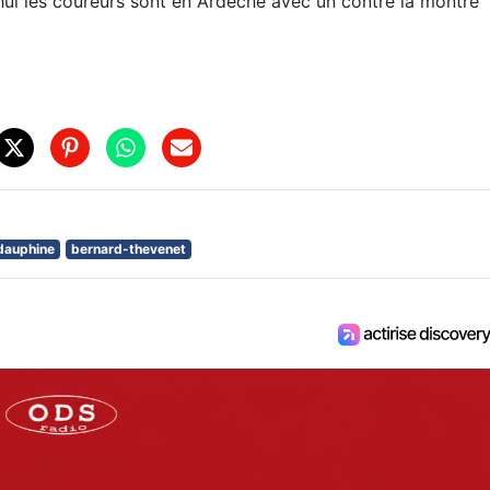
hui les coureurs sont en Ardèche avec un contre la montre
dauphine
bernard-thevenet