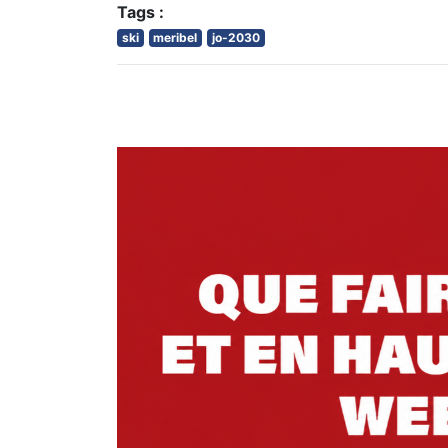
Tags :
ski
meribel
jo-2030