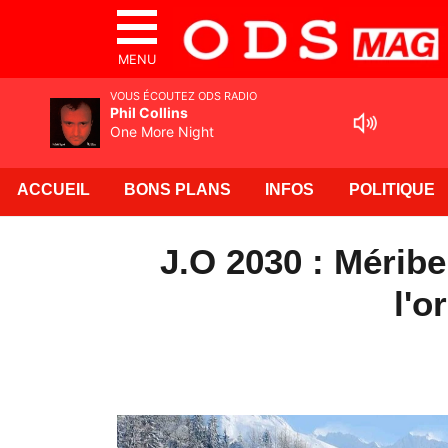
MENU
VOUS ÉCOUTEZ ODS RADIO
Phil Collins
One More Night
ACCUEIL
BONS PLANS
INFOS
POLITIQUE
J.O 2030 : Méribe
l'o