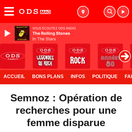
MENU
VOUS ÉCOUTEZ ODS RADIO
The Rolling Stones
In The Stars
ACCUEIL
BONS PLANS
INFOS
POLITIQUE
FA
Semnoz : Opération de
recherches pour une
femme disparue