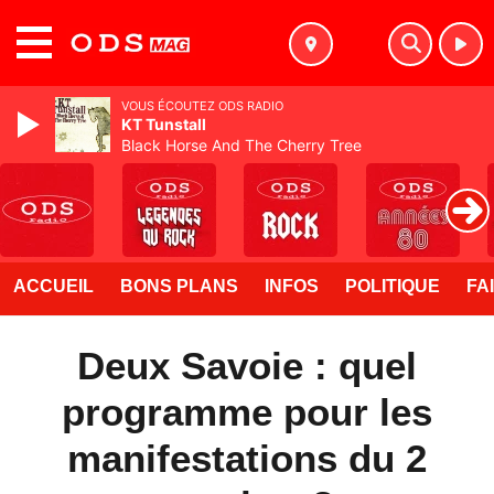
MENU
VOUS ÉCOUTEZ ODS RADIO
KT Tunstall
Black Horse And The Cherry Tree
ACCUEIL
BONS PLANS
INFOS
POLITIQUE
FA
Deux Savoie : quel
programme pour les
manifestations du 2