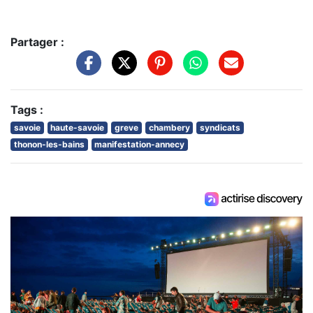
Partager :
Tags :
savoie
haute-savoie
greve
chambery
syndicats
thonon-les-bains
manifestation-annecy