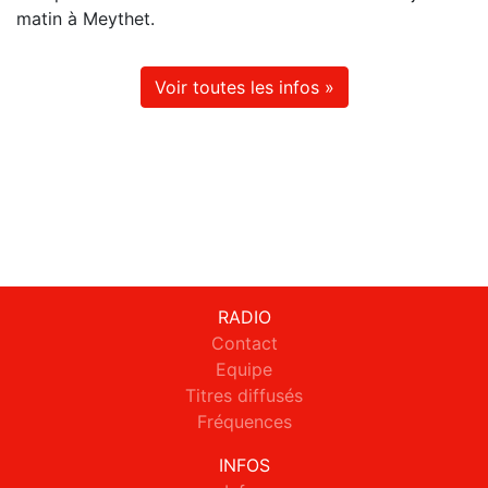
matin à Meythet.
Voir toutes les infos »
RADIO
Contact
Equipe
Titres diffusés
Fréquences
INFOS