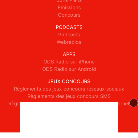
Bons Plans
Emissions
Concours
PODCASTS
Podcasts
Webradios
APPS
ODS Radio sur iPhone
ODS Radio sur Android
JEUX CONCOURS
Règlements des jeux concours réseaux sociaux
Règlements des jeux concours SMS
Règlements des jeux concours téléphone et internet