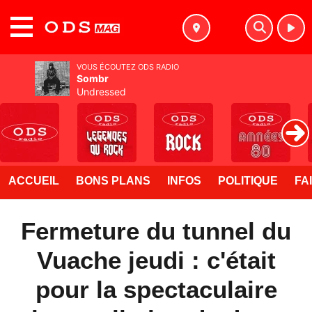
MENU
VOUS ÉCOUTEZ ODS RADIO
Sombr
Undressed
ACCUEIL
BONS PLANS
INFOS
POLITIQUE
FA
Fermeture du tunnel du
Vuache jeudi : c'était
pour la spectaculaire