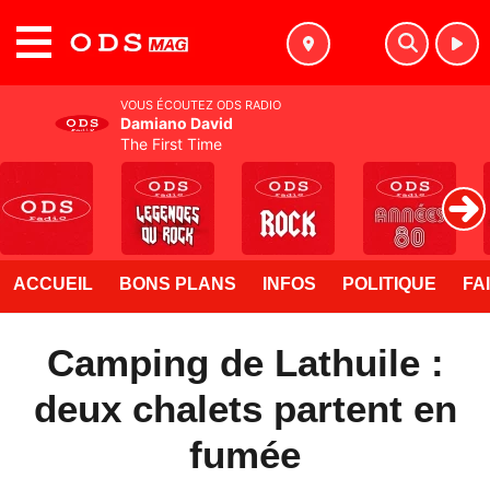
MENU
VOUS ÉCOUTEZ ODS RADIO
Damiano David
The First Time
ACCUEIL
BONS PLANS
INFOS
POLITIQUE
FA
Camping de Lathuile :
deux chalets partent en
fumée