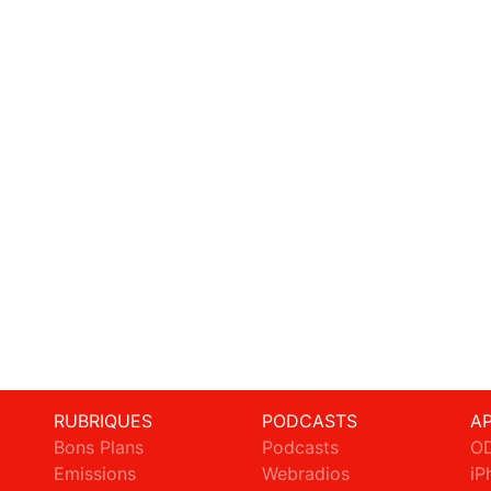
RUBRIQUES
PODCASTS
A
Bons Plans
Podcasts
OD
Emissions
Webradios
iP