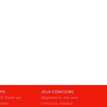
PPS
JEUX CONCOURS
S Radio sur
Règlements des jeux
hone
concours réseaux