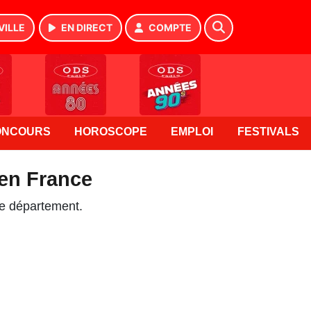
VILLE
EN DIRECT
COMPTE
ONCOURS
HOROSCOPE
EMPLOI
FESTIVALS
 en France
re département.