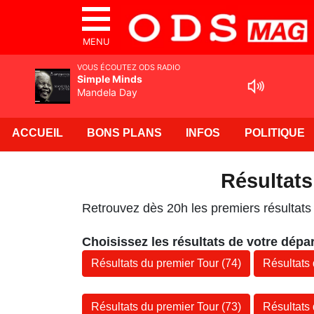
MENU
VOUS ÉCOUTEZ ODS RADIO
Simple Minds
Mandela Day
ACCUEIL
BONS PLANS
INFOS
POLITIQUE
Résultats
Retrouvez dès 20h les premiers résultats
Choisissez les résultats de votre dépa
Résultats du premier Tour (74)
Résultats
Résultats du premier Tour (73)
Résultats