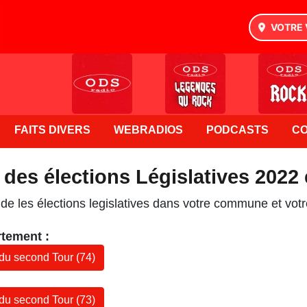
VOTRE 
FAITS DIVERS
WEBRADIOS
PODCASTS
C
 des élections Législatives 2022
 de les élections legislatives dans votre commune et vot
rtement :
 du second Tour (74)
 du second Tour (73)