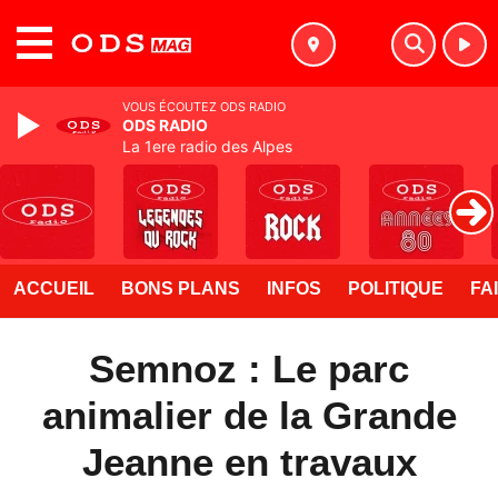
MENU
VOUS ÉCOUTEZ ODS RADIO
ODS RADIO
La 1ere radio des Alpes
ACCUEIL
BONS PLANS
INFOS
POLITIQUE
FA
Semnoz : Le parc
animalier de la Grande
Jeanne en travaux