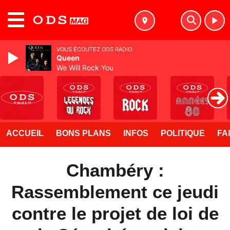
MENU
VOUS ÉCOUTEZ ODS RADIO
Queen
We Will Rock You
ACCUEIL
BONS PLANS
INFOS
POLITIQUE
FA
Chambéry :
Rassemblement ce jeudi
contre le projet de loi de