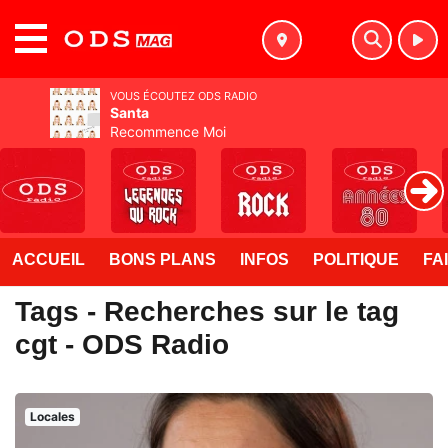
MENU
VOUS ÉCOUTEZ ODS RADIO
Santa
Recommence Moi
ACCUEIL
BONS PLANS
INFOS
POLITIQUE
FA
Tags - Recherches sur le tag
cgt - ODS Radio
Locales