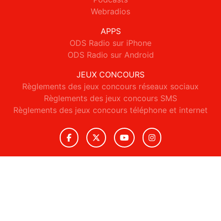
Webradios
APPS
ODS Radio sur iPhone
ODS Radio sur Android
JEUX CONCOURS
Règlements des jeux concours réseaux sociaux
Règlements des jeux concours SMS
Règlements des jeux concours téléphone et internet
© 2026 ODS Radio Tous droits réservés.
Signaler un contenu
-
Mentions légales
-
Politique de cookies
-
Contact