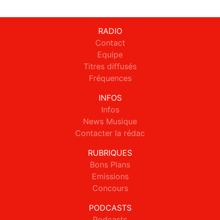
RADIO
Contact
Equipe
Titres diffusés
Fréquences
INFOS
Infos
News Musique
Contacter la rédac
RUBRIQUES
Bons Plans
Emissions
Concours
PODCASTS
Podcasts