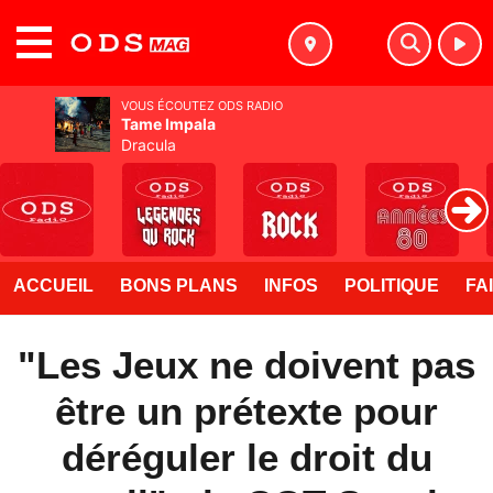
MENU
VOUS ÉCOUTEZ ODS RADIO
Tame Impala
Dracula
ACCUEIL
BONS PLANS
INFOS
POLITIQUE
FA
"Les Jeux ne doivent pas
être un prétexte pour
déréguler le droit du