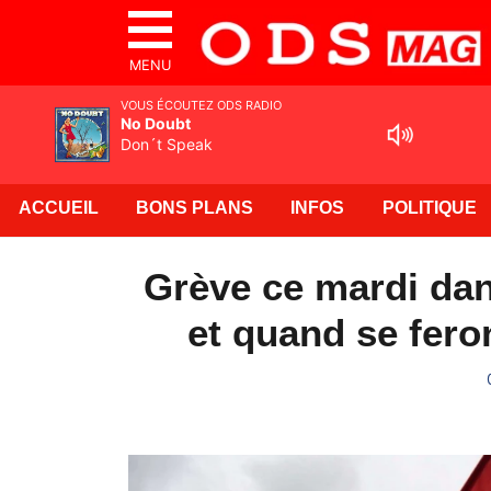
MENU
VOUS ÉCOUTEZ ODS RADIO
No Doubt
Don´t Speak
ACCUEIL
BONS PLANS
INFOS
POLITIQUE
Grève ce mardi dan
et quand se fero