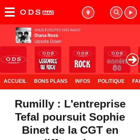
MENU
VOUS ÉCOUTEZ ODS RADIO
Diana Ross
Upside Down
ACCUEIL
BONS PLANS
INFOS
POLITIQUE
FA
Rumilly : L'entreprise
Tefal poursuit Sophie
Binet de la CGT en