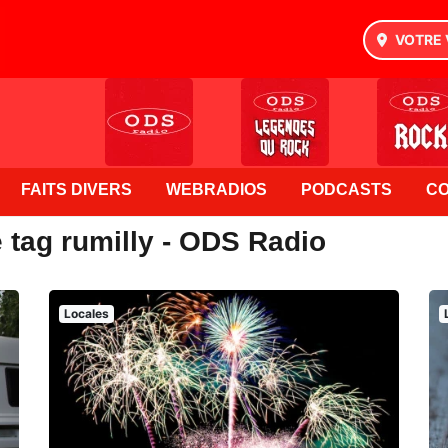
VOTRE 
FAITS DIVERS
WEBRADIOS
PODCASTS
C
 tag rumilly - ODS Radio
Locales