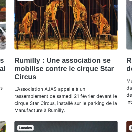
es
Rumilly : Une association se
R
al
mobilise contre le cirque Star
d
Circus
Ma
is
da
L’Association AJAS appelle à un
de
rassemblement ce samedi 21 février devant le
in
cirque Star Circus, installé sur le parking de la
Manufacture à Rumilly.
Locales