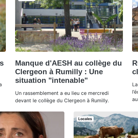
es
Manque d'AESH au collège du
R
Clergeon à Rumilly : Une
c
situation "intenable"
a
La
l’
Un rassemblement a eu lieu ce mercredi
au
devant le collège du Clergeon à Rumilly.
Locales