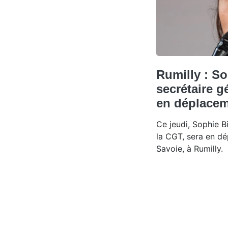
Rumilly : So
secrétaire g
en déplacem
Ce jeudi, Sophie B
la CGT, sera en d
Savoie, à Rumilly.