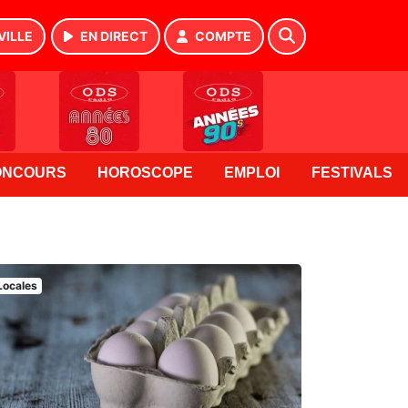
VILLE
EN DIRECT
COMPTE
ONCOURS
HOROSCOPE
EMPLOI
FESTIVALS
Locales