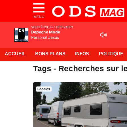
MENU
VOUS ÉCOUTEZ ODS RADIO
Depeche Mode
Personal Jesus
ACCUEIL
BONS PLANS
INFOS
POLITIQUE
Tags - Recherches sur le
Locales