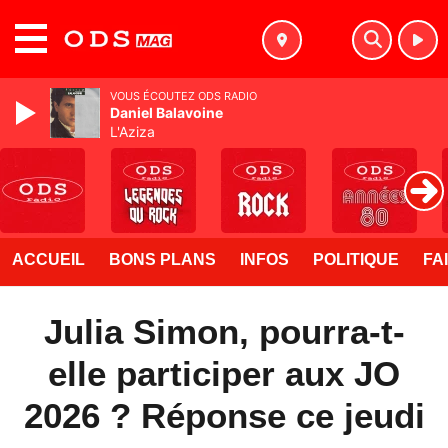
MENU
VOUS ÉCOUTEZ ODS RADIO
Daniel Balavoine
L'Aziza
ACCUEIL
BONS PLANS
INFOS
POLITIQUE
FA
Julia Simon, pourra-t-
elle participer aux JO
2026 ? Réponse ce jeudi